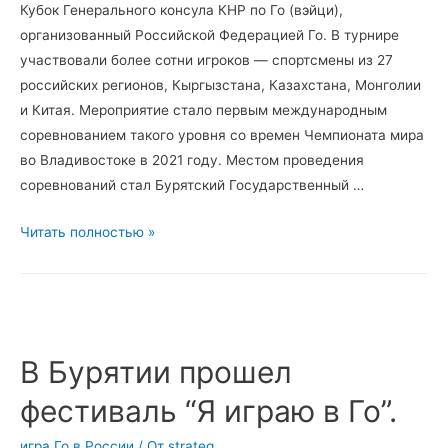
Кубок Генерального консула КНР по Го (вэйци),
организованный Российской Федерацией Го. В турнире
участвовали более сотни игроков — спортсмены из 27
российских регионов, Кыргызстана, Казахстана, Монголии
и Китая. Мероприятие стало первым международным
соревнованием такого уровня со времен Чемпионата мира
во Владивостоке в 2021 году. Местом проведения
соревнований стал Бурятский Государственный …
В
Читать полностью »
Улан-
Удэ
завершился
Кубок
Генерального
В Бурятии прошел
консула
фестиваль “Я играю в Го”.
КНР
по
игра Го в России
/ От
strateg