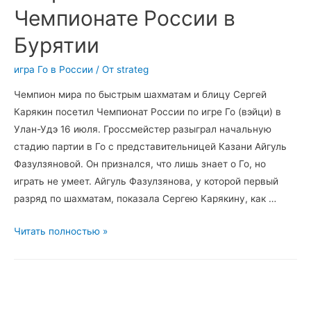
Чемпионате России в
Бурятии
игра Го в России
/ От
strateg
Чемпион мира по быстрым шахматам и блицу Сергей
Карякин посетил Чемпионат России по игре Го (вэйци) в
Улан-Удэ 16 июля. Гроссмейстер разыграл начальную
стадию партии в Го с представительницей Казани Айгуль
Фазулзяновой. Он признался, что лишь знает о Го, но
играть не умеет. Айгуль Фазулзянова, у которой первый
разряд по шахматам, показала Сергею Карякину, как …
Сергей
Читать полностью »
Карякин
впервые
сыграл
в