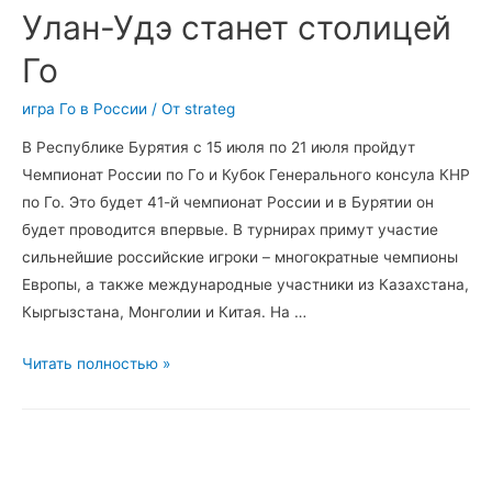
Го
Улан-Удэ станет столицей
на
Го
41-
м
игра Го в России
/ От
strateg
Чемпионате
России
В Республике Бурятия с 15 июля по 21 июля пройдут
в
Чемпионат России по Го и Кубок Генерального консула КНР
Бурятии
по Го. Это будет 41-й чемпионат России и в Бурятии он
будет проводится впервые. В турнирах примут участие
сильнейшие российские игроки – многократные чемпионы
Европы, а также международные участники из Казахстана,
Кыргызстана, Монголии и Китая. На …
Улан-
Читать полностью »
Удэ
станет
столицей
Го