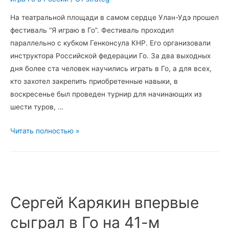
Го
(вэйци)
На театральной площади в самом сердце Улан-Удэ прошел
фестиваль “Я играю в Го”. Фестиваль проходил
параллельно с кубком Генконсула КНР. Его организовали
инструктора Российской федерации Го. За два выходных
дня более ста человек научились играть в Го, а для всех,
кто захотел закрепить приобретенные навыки, в
воскресенье был проведен турнир для начинающих из
шести туров, …
В
Читать полностью »
Бурятии
прошел
фестиваль
“Я
играю
Сергей Карякин впервые
в
сыграл в Го на 41-м
Го”.