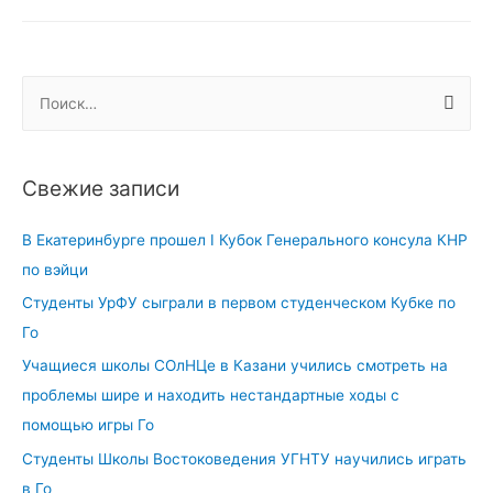
Го
впервые
в
программе
Н
Международных
а
игр
й
“Дети
т
Свежие записи
Азии”
и
:
В Екатеринбурге прошел I Кубок Генерального консула КНР
по вэйци
Студенты УрФУ сыграли в первом студенческом Кубке по
Го
Учащиеся школы СОлНЦе в Казани учились смотреть на
проблемы шире и находить нестандартные ходы с
помощью игры Го
Студенты Школы Востоковедения УГНТУ научились играть
в Го