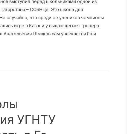
нов выступил перед школьниками одной из
Татарстана – СОлНЦе. Это школа для
Не случайно, что среди ее учеников чемпионы
чались игре в Казани у выдающегося тренера
л Анатольевич Шмаков сам увлекается Го и
олы
ния УГНТУ