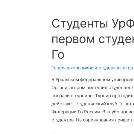
I
Кубок
Генерального
Студенты УрФ
консула
КНР
первом студе
по
вэйци
Го
Го для школьников и студентов
,
игра
В Уральском федеральном университ
Организатором выступил студенческ
сыграли в турнире. Турнир проходил 
действует студенческий клуб Го, ко
Федерации Го России. В клубе прово
студентов. На соревнования пришел