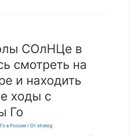
олы СОлНЦе в
сь смотреть на
е и находить
е ходы с
ы Го
 Го в России
/ От
strateg