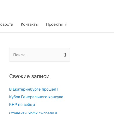
овости
Контакты
Проекты
Н
а
й
т
Свежие записи
и
В Екатеринбурге прошел I
:
Кубок Генерального консула
КНР по вэйци
Студенты УрФУ сыграли в