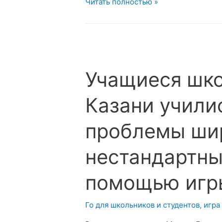
Студенты
Читать полностью »
УрФУ
сыграли
в
первом
студенческом
Учащиеся шк
Кубке
по
Казани учили
Го
проблемы шир
нестандартны
помощью игр
Го для школьников и студентов
,
игра