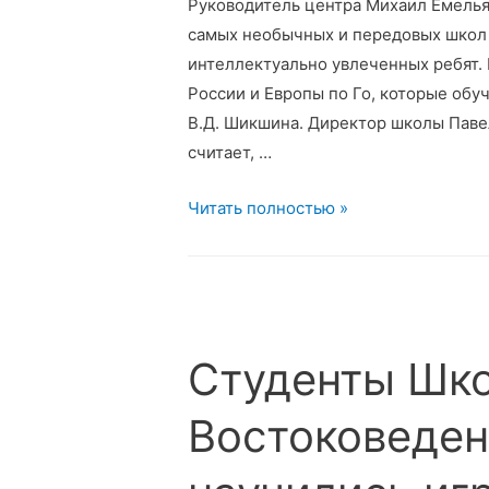
Руководитель центра Михаил Емелья
самых необычных и передовых школ 
интеллектуально увлеченных ребят. 
России и Европы по Го, которые обу
В.Д. Шикшина. Директор школы Паве
считает, …
Учащиеся
Читать полностью »
школы
СОлНЦе
в
Казани
учились
Студенты Шк
смотреть
на
Востоковеде
проблемы
шире