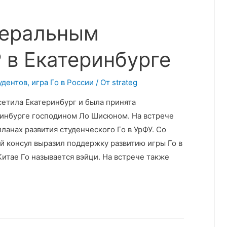
неральным
 в Екатеринбурге
удентов
,
игра Го в России
/ От
strateg
сетила Екатеринбург и была принята
ринбурге господином Ло Шисюном. На встрече
ланах развития студенческого Го в УрФУ. Со
й консул выразил поддержку развитию игры Го в
Китае Го называется вэйци. На встрече также