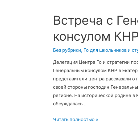
Уральском
форуме
Встреча с Ге
горнопромышленников
консулом КНР
Без рубрики
,
Го для школьников и ст
Делегация Центра Го и стратегии по
Генеральным консулом КНР в Екате
представители центра рассказали о п
своей стороны господин Генеральны
регионе. На исторической родине в 
обсуждалась …
Встреча
Читать полностью »
с
Генеральным