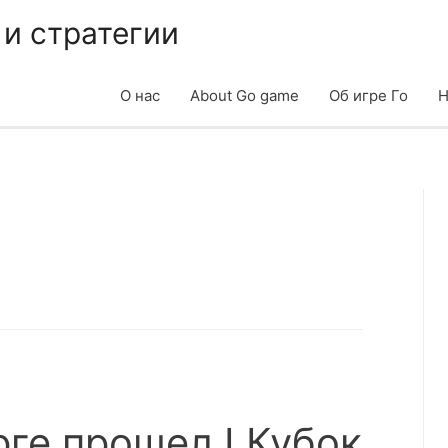
 и стратегии
О нас
About Go game
Об игре Го
Н
рге прошел I Кубок