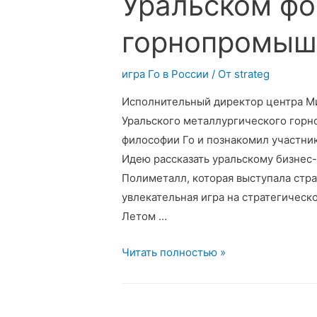
Уральском ф
горнопромыш
игра Го в России
/ От
strateg
Исполнительный директор центра Ми
Уральского металлургического гор
философии Го и познакомил участни
Идею рассказать уральскому бизнес
Полиметалл, которая выступала стра
увлекательная игра на стратегическ
Летом …
Презентация
Читать полностью »
игры
Го
на