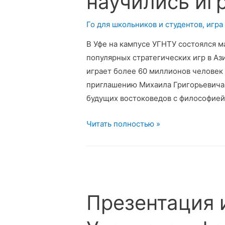
научились игр
и
находить
Го для школьников и студентов
,
игра
нестандартные
В Уфе на кампусе УГНТУ состоялся ма
ходы
популярных стратегических игр в Аз
с
играет более 60 миллионов человек 
помощью
приглашению Михаила Григорьевича
игры
будущих востоковедов с философией 
Го
Студенты
Читать полностью »
Школы
Востоковедения
УГНТУ
научились
играть
Презентация 
в
Го