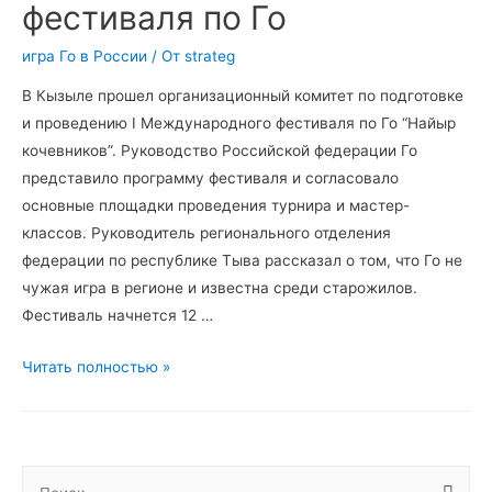
фестиваля по Го
игра Го в России
/ От
strateg
В Кызыле прошел организационный комитет по подготовке
и проведению I Международного фестиваля по Го “Найыр
кочевников”. Руководство Российской федерации Го
представило программу фестиваля и согласовало
основные площадки проведения турнира и мастер-
классов. Руководитель регионального отделения
федерации по республике Тыва рассказал о том, что Го не
чужая игра в регионе и известна среди старожилов.
Фестиваль начнется 12 …
В
Читать полностью »
Кызыле
прошел
оргкомитет
по
Н