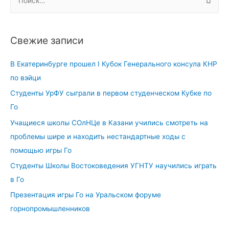
подготовке
а
международного
й
фестиваля
т
Свежие записи
по
и
Го
:
В Екатеринбурге прошел I Кубок Генерального консула КНР
по вэйци
Студенты УрФУ сыграли в первом студенческом Кубке по
Го
Учащиеся школы СОлНЦе в Казани учились смотреть на
проблемы шире и находить нестандартные ходы с
помощью игры Го
Студенты Школы Востоковедения УГНТУ научились играть
в Го
Презентация игры Го на Уральском форуме
горнопромышленников