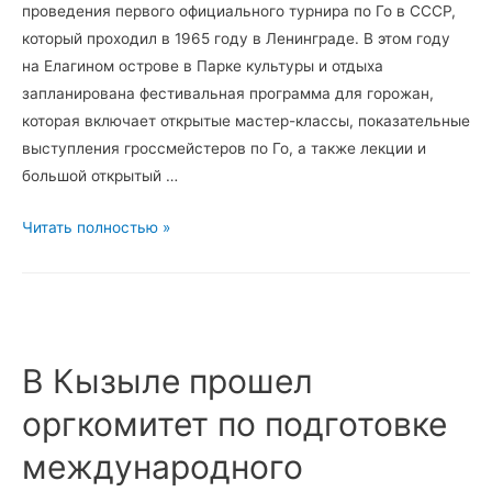
проведения первого официального турнира по Го в СССР,
который проходил в 1965 году в Ленинграде. В этом году
на Елагином острове в Парке культуры и отдыха
запланирована фестивальная программа для горожан,
которая включает открытые мастер-классы, показательные
выступления гроссмейстеров по Го, а также лекции и
большой открытый …
Кубок
Читать полностью »
“Фонтанки”
по
Го
пройдет
в
В Кызыле прошел
Санкт-
оргкомитет по подготовке
Петербурге
международного