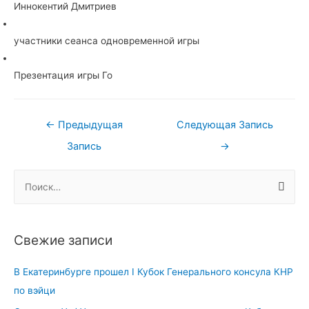
Иннокентий Дмитриев
участники сеанса одновременной игры
Презентация игры Го
Навигация
←
Предыдущая
Следующая Запись
по
Запись
→
записям
Н
а
й
т
Свежие записи
и
:
В Екатеринбурге прошел I Кубок Генерального консула КНР
по вэйци