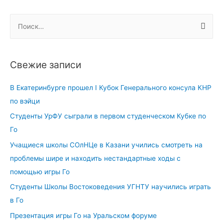
записям
Н
а
й
т
Свежие записи
и
:
В Екатеринбурге прошел I Кубок Генерального консула КНР
по вэйци
Студенты УрФУ сыграли в первом студенческом Кубке по
Го
Учащиеся школы СОлНЦе в Казани учились смотреть на
проблемы шире и находить нестандартные ходы с
помощью игры Го
Студенты Школы Востоковедения УГНТУ научились играть
в Го
Презентация игры Го на Уральском форуме