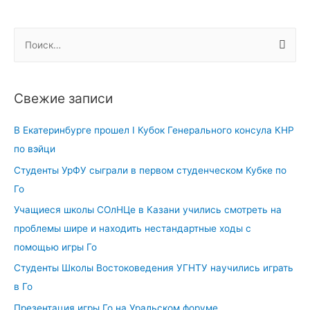
чемпионата
мира
Н
получили
а
благодарности
й
от
т
Свежие записи
Министерства
и
РФ
:
В Екатеринбурге прошел I Кубок Генерального консула КНР
по
по вэйци
развитию
Студенты УрФУ сыграли в первом студенческом Кубке по
Дальнего
Го
Востока
и
Учащиеся школы СОлНЦе в Казани учились смотреть на
Арктики
проблемы шире и находить нестандартные ходы с
помощью игры Го
Студенты Школы Востоковедения УГНТУ научились играть
в Го
Презентация игры Го на Уральском форуме