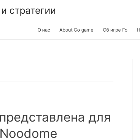
 и стратегии
О нас
About Go game
Об игре Го
Н
 представлена для
 Noodome