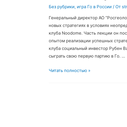
Без рубрики
,
игра Го в России
/ От
st
Генеральный директор АО “Росгеоло
новых стратегиях в условиях неопр
клуба Noodome. Часть лекции он по
опытом реализации успешных страте
клуба социальный инвестор Рубен В
сыграть свою первую партию в Го. …
Игра
Читать полностью »
Го
была
представлена
для
членов
клуба
Noodome