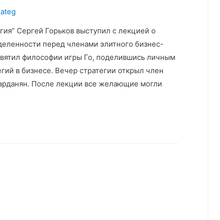
rateg
гия” Сергей Горьков выступил с лекцией о
еделенности перед членами элитного бизнес-
святил философии игры Го, поделившись личным
гий в бизнесе. Вечер стратегии открыл член
арданян. После лекции все желающие могли