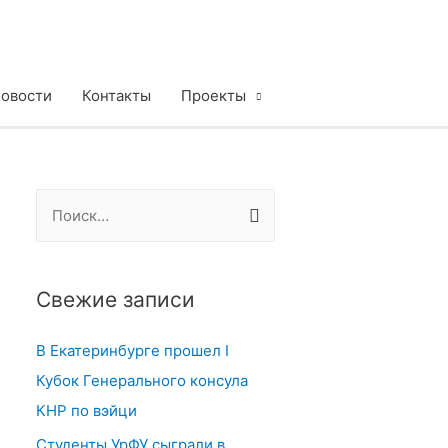
овости
Контакты
Проекты
Н
а
й
т
Свежие записи
и
В Екатеринбурге прошел I
:
Кубок Генерального консула
КНР по вэйци
Студенты УрФУ сыграли в