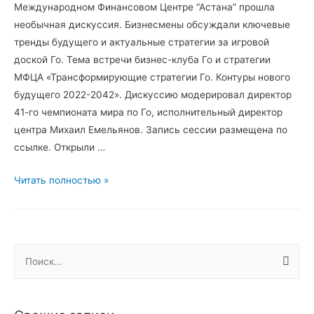
Международном Финансовом Центре “Астана” прошла
необычная дискуссия. Бизнесмены обсуждали ключевые
тренды будущего и актуальные стратегии за игровой
доской Го. Тема встречи бизнес-клуба Го и стратегии
МФЦА «Трансформирующие стратегии Го. Контуры нового
будущего 2022-2042». Дискуссию модерировал директор
41-го чемпионата мира по Го, исполнительный директор
центра Михаил Емельянов. Запись сессии размещена по
ссылке. Открыли …
Участники
Читать полностью »
Astana
Finance
Days
обсудили
Н
стратегии
а
игры
й
Го
т