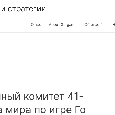
 и стратегии
О нас
About Go game
Об игре Го
Н
ный комитет 41-
 мира по игре Го