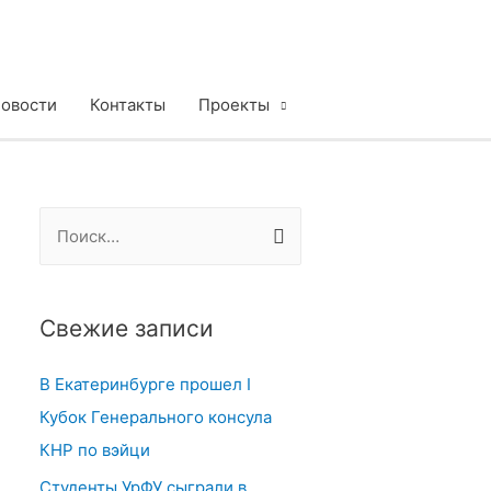
овости
Контакты
Проекты
Н
а
й
т
Свежие записи
и
В Екатеринбурге прошел I
:
Кубок Генерального консула
КНР по вэйци
Студенты УрФУ сыграли в