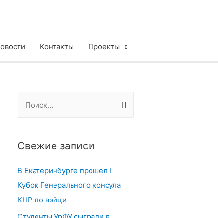
овости
Контакты
Проекты
Н
а
й
т
Свежие записи
и
В Екатеринбурге прошел I
:
Кубок Генерального консула
КНР по вэйци
Студенты УрФУ сыграли в