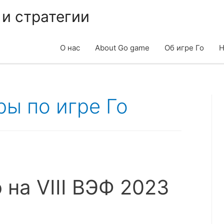
 и стратегии
О нас
About Go game
Об игре Го
Н
ры по игре Го
 на VIII ВЭФ 2023