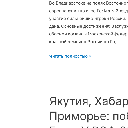
Во Владивостоке на полях Восточно
соревнования по игре Го: Матч Звез
участие сильнейшие игроки России:
дана. Основные достижения: Заслуж
сборной команды Московской федера
кратный чемпион России по Го; …
Матч
Читать полностью »
Звезд
Го
на
VIII
ВЭФ
Якутия, Хаба
2023
Приморье: по