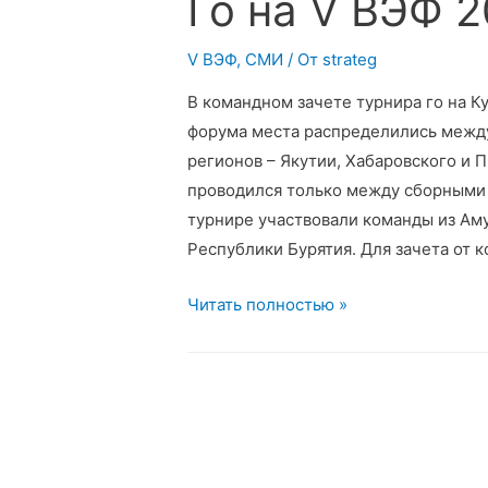
Го на V ВЭФ 2
V ВЭФ
,
СМИ
/ От
strateg
В командном зачете турнира го на 
форума места распределились межд
регионов – Якутии, Хабаровского и 
проводился только между сборными 
турнире участвовали команды из Аму
Республики Бурятия. Для зачета от 
Якутия,
Читать полностью »
Хабаровский
край
и
Приморье:
победители
турнира